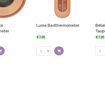
le
Luma Badthermometer
Bébé
meter
Taup
€7,95
€7,95