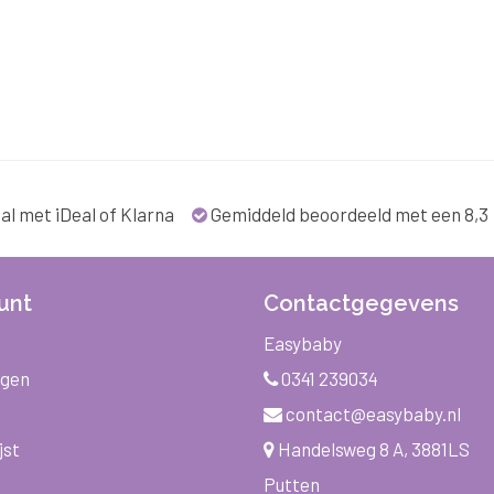
al met iDeal of Klarna
Gemiddeld beoordeeld met een 8,3
unt
Contactgegevens
Easybaby
ngen
0341 239034
contact@easybaby.nl
jst
Handelsweg 8 A, 3881LS
Putten