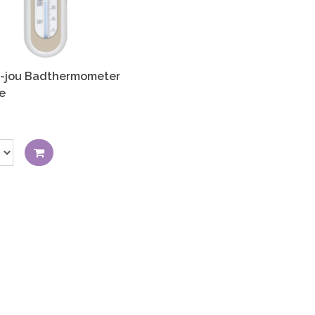
-jou Badthermometer
e