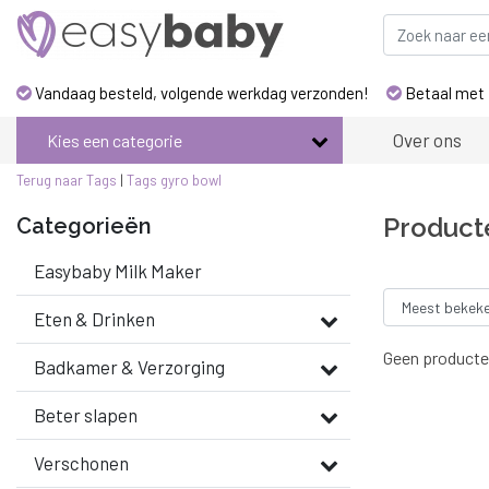
Vandaag besteld, volgende werkdag verzonden!
Betaal met 
Over ons
Kies een categorie
Terug naar Tags
|
Tags
gyro bowl
Product
Categorieën
Easybaby Milk Maker
Eten & Drinken
Geen producte
Badkamer & Verzorging
Beter slapen
Verschonen