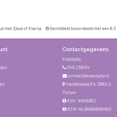
al met iDeal of Klarna
Gemiddeld beoordeeld met een 8,3
unt
Contactgegevens
Easybaby
ngen
0341 239034
contact@easybaby.nl
jst
Handelsweg 8 A, 3881LS
Putten
KVK: 94516952
BTW: NL866806581B01