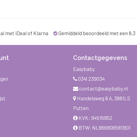
al met iDeal of Klarna
Gemiddeld beoordeeld met een 8,3
unt
Contactgegevens
Easybaby
ngen
0341 239034
contact@easybaby.nl
jst
Handelsweg 8 A, 3881LS
Putten
KVK: 94516952
BTW: NL866806581B01