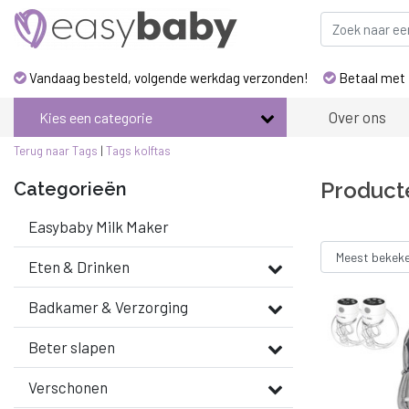
Vandaag besteld, volgende werkdag verzonden!
Betaal met 
Over ons
Kies een categorie
Terug naar Tags
|
Tags
kolftas
Product
Categorieën
Easybaby Milk Maker
Eten & Drinken
Badkamer & Verzorging
Beter slapen
Verschonen