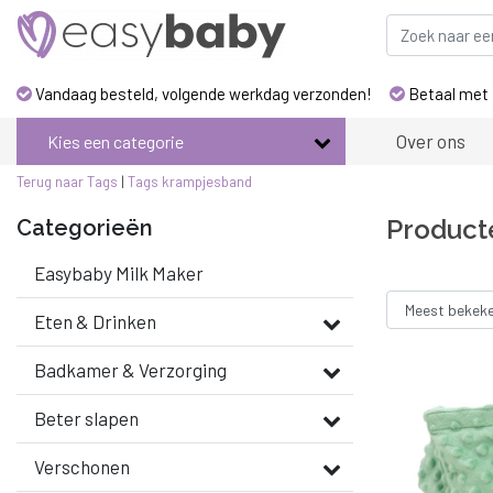
Vandaag besteld, volgende werkdag verzonden!
Betaal met 
Over ons
Kies een categorie
Terug naar Tags
|
Tags
krampjesband
Product
Categorieën
Easybaby Milk Maker
Eten & Drinken
Badkamer & Verzorging
Beter slapen
Verschonen