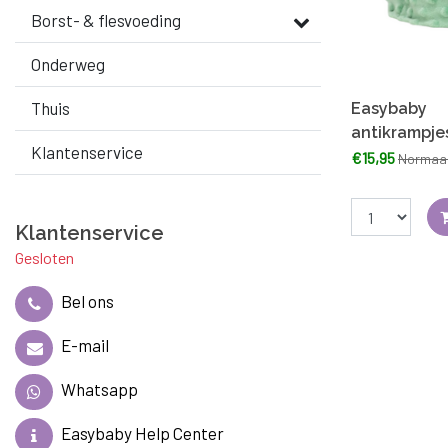
Borst- & flesvoeding
Onderweg
Thuis
Easybaby
antikrampj
Klantenservice
€15,95
Normaal
Klantenservice
Gesloten
Bel ons
E-mail
Whatsapp
Easybaby Help Center