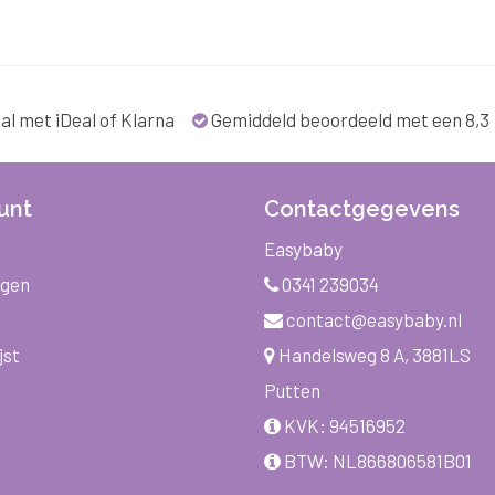
al met iDeal of Klarna
Gemiddeld beoordeeld met een 8,3
unt
Contactgegevens
Easybaby
ngen
0341 239034
contact@easybaby.nl
jst
Handelsweg 8 A, 3881LS
Putten
KVK: 94516952
BTW: NL866806581B01