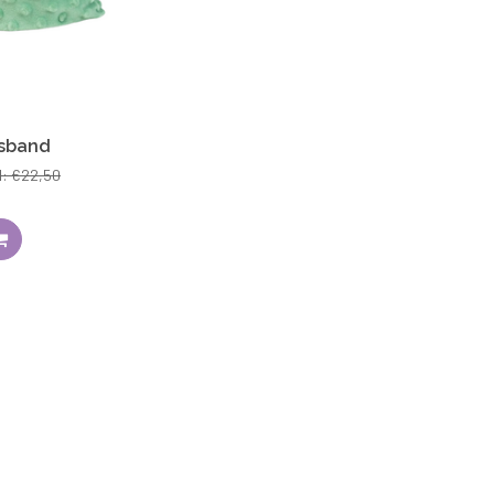
esband
: €22,50