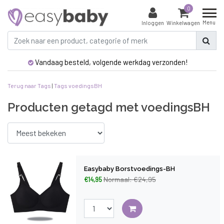
0
Menu
Inloggen
Winkelwagen
Vandaag besteld, volgende werkdag verzonden!
Terug naar Tags
|
Tags
voedingsBH
Producten getagd met voedingsBH
Easybaby Borstvoedings-BH
Normaal: €24,95
€14,95