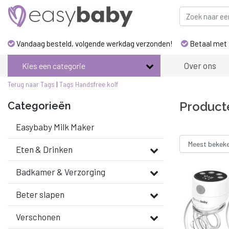
Vandaag besteld, volgende werkdag verzonden!
Betaal met 
Over ons
Kies een categorie
Terug naar Tags
|
Tags
Handsfree kolf
Product
Categorieën
Easybaby Milk Maker
Eten & Drinken
Badkamer & Verzorging
Beter slapen
Verschonen