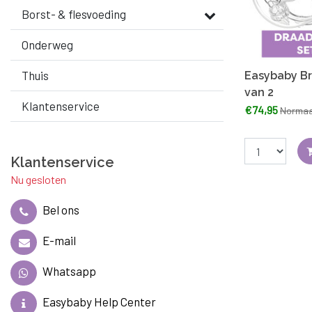
Borst- & flesvoeding
Onderweg
Thuis
Easybaby Br
van 2
Klantenservice
€74,95
Normaa
Klantenservice
Nu gesloten
Bel ons
E-mail
Whatsapp
Easybaby Help Center