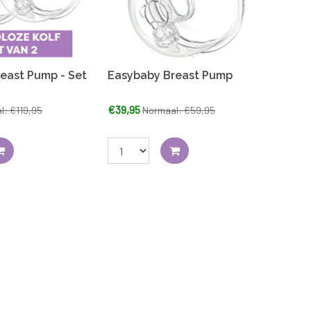
east Pump - Set
Easybaby Breast Pump
€39,95
l: €119,95
Normaal: €59,95