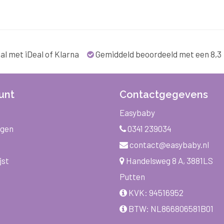
al met iDeal of Klarna
Gemiddeld beoordeeld met een 8,3
unt
Contactgegevens
Easybaby
ngen
0341 239034
contact@easybaby.nl
jst
Handelsweg 8 A, 3881LS
Putten
KVK: 94516952
BTW: NL866806581B01