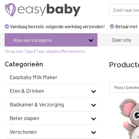
Vandaag besteld, volgende werkdag verzonden!
Betaal met 
Over ons
Kies een categorie
Terug naar Tags
|
Tags
slaapknuffel eenhoorn
Product
Categorieën
Easybaby Milk Maker
Eten & Drinken
Badkamer & Verzorging
Beter slapen
Verschonen