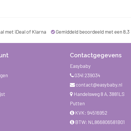
al met iDeal of Klarna
Gemiddeld beoordeeld met een 8,3
unt
Contactgegevens
Easybaby
ngen
0341 239034
contact@easybaby.nl
jst
Handelsweg 8 A, 3881LS
Putten
KVK: 94516952
BTW: NL866806581B01