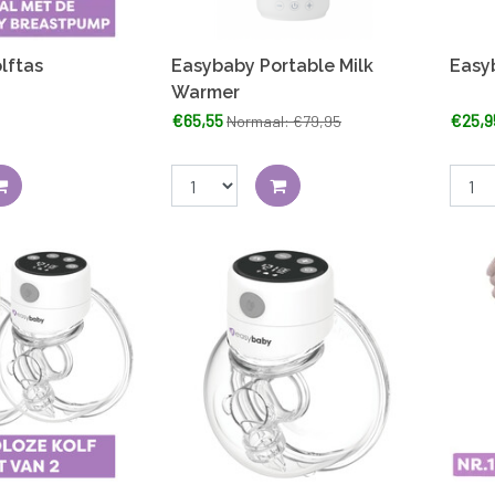
lftas
Easybaby Portable Milk
Easy
Warmer
€65,55
€25,9
Normaal: €79,95