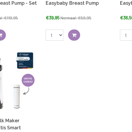
east Pump - Set
Easybaby Breast Pump
Easy
€39,95
€36,5
l: €119,95
Normaal: €59,95
lk Maker
atis Smart