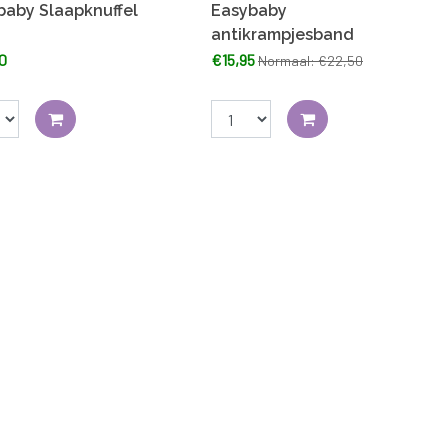
baby Slaapknuffel
Easybaby
antikrampjesband
0
€15,95
Normaal: €22,50