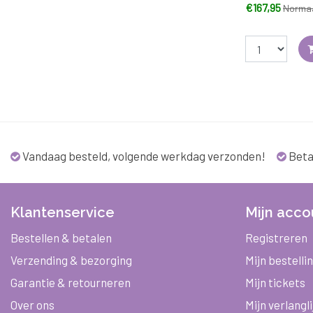
Thermos Bot
€167,95
Normaa
Vandaag besteld, volgende werkdag verzonden!
Beta
Klantenservice
Mijn acco
Bestellen & betalen
Registreren
Verzending & bezorging
Mijn bestelli
Garantie & retourneren
Mijn tickets
Over ons
Mijn verlangli