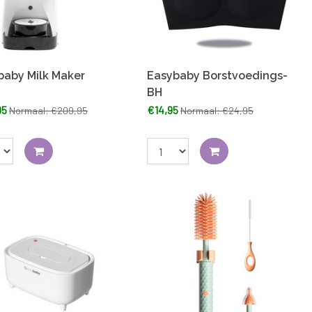
baby Milk Maker
Easybaby Borstvoedings-
BH
95
€14,95
Normaal: €209,95
Normaal: €24,95